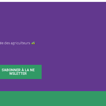
érée des agriculteurs
S'ABONNER À LA NE
WSLETTER