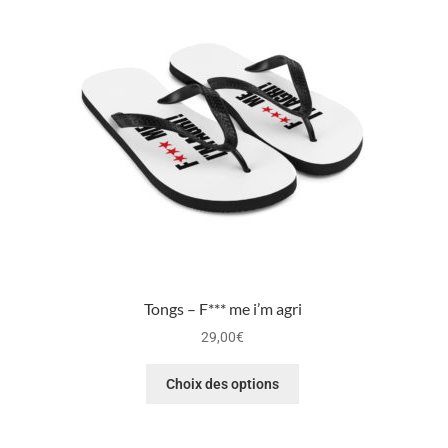
Tongs – F*** me i’m agri
29,00
€
Choix des options