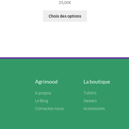
25,00
€
Choix des options
Agrimood
La boutique
A propos
T-shirts
Le Blog
Sweats
Contactez-nous
Accessoires