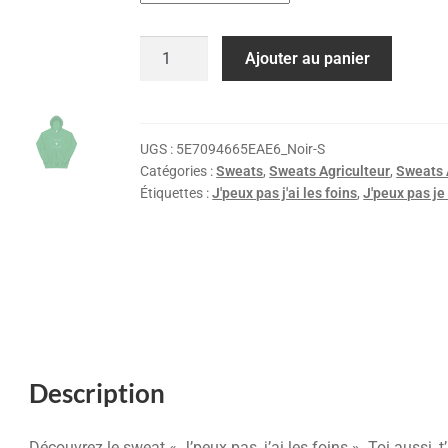
Ajouter au panier
UGS :
5E7094665EAE6_Noir-S
Catégories :
Sweats
,
Sweats Agriculteur
,
Sweats 
Étiquettes :
J'peux pas j'ai les foins
,
J'peux pas je
Description
Découvrez le sweat « J’peux pas, j’ai les foins ». Toi aussi, 