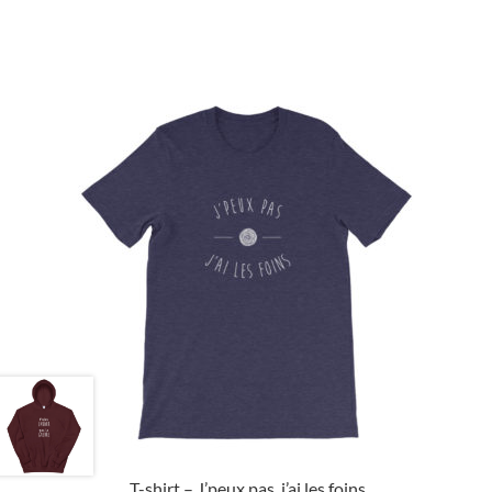
T-shirt – J’peux pas, j’ai les foins