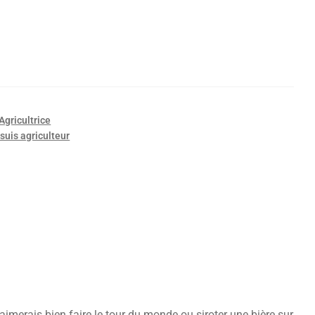
Agricultrice
 suis agriculteur
t’aimerais bien faire le tour du monde ou siroter une bière sur