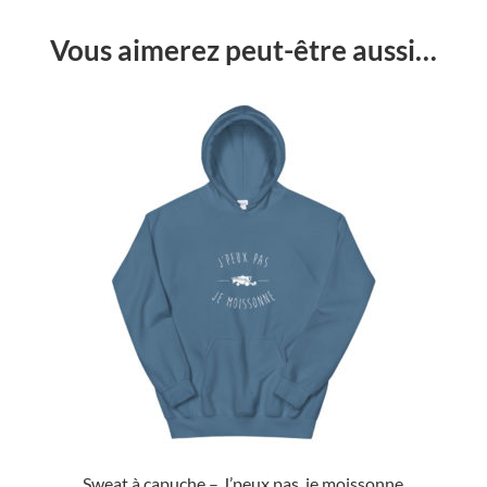
Vous aimerez peut-être aussi…
Sweat à capuche – J’peux pas, je moissonne