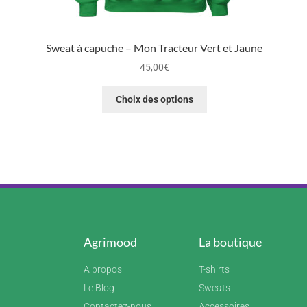
Sweat à capuche – Mon Tracteur Vert et Jaune
45,00
€
Choix des options
Agrimood
La boutique
A propos
T-shirts
Le Blog
Sweats
Contactez-nous
Accessoires