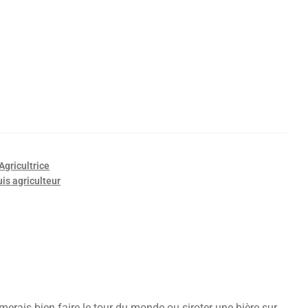
Agricultrice
uis agriculteur
imerais bien faire le tour du monde ou siroter une bière sur