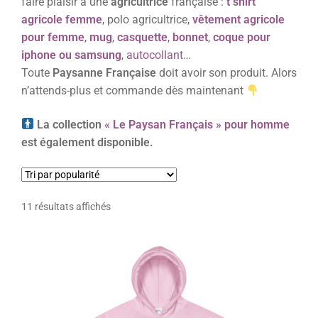
faire plaisir à une
agricultrice
française :
t shirt
agricole femme
, polo agricultrice,
v
êtement agricole
pour femme
,
mug
,
casquette
,
bonnet
,
coque pour
iphone ou samsung
,
autocollant
…
Toute
Paysanne Française
doit avoir son produit. Alors
n’attends-plus et commande dès maintenant
La collection
« Le Paysan Français » pour homme
est également disponible.
11 résultats affichés