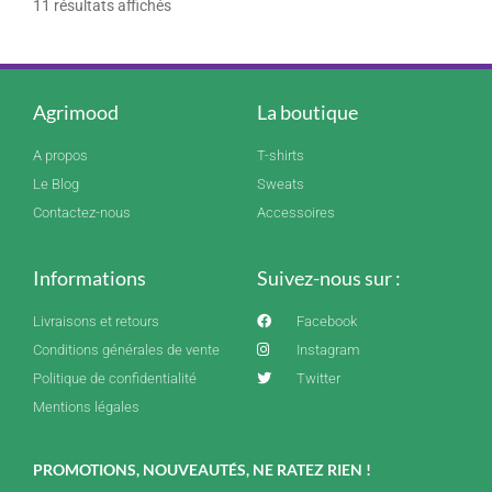
11 résultats affichés
Agrimood
La boutique
A propos
T-shirts
Le Blog
Sweats
Contactez-nous
Accessoires
Informations
Suivez-nous sur :
Livraisons et retours
Facebook
Conditions générales de vente
Instagram
Politique de confidentialité
Twitter
Mentions légales
PROMOTIONS, NOUVEAUTÉS, NE RATEZ RIEN !