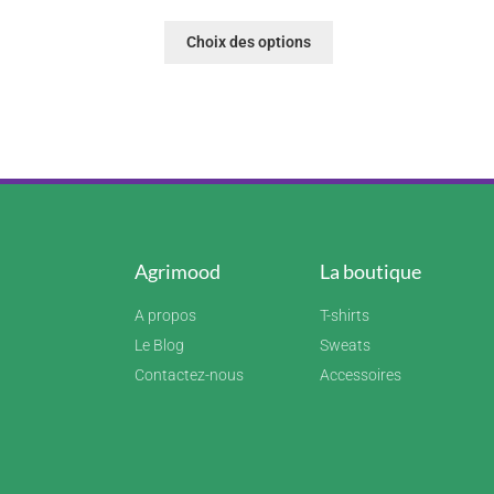
Choix des options
Agrimood
La boutique
A propos
T-shirts
Le Blog
Sweats
Contactez-nous
Accessoires