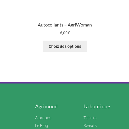
Autocollants – AgriWoman
6,00
€
Choix des options
Agrimood
La boutique
A propos
T-shirts
Le Blog
Sweats