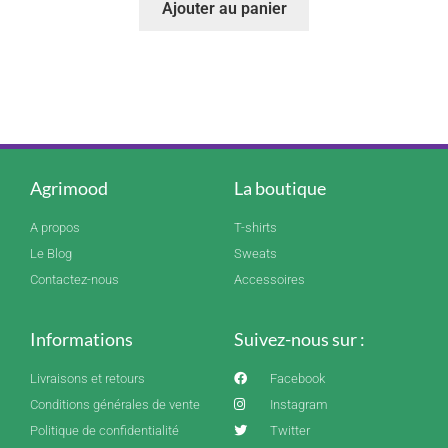
Ajouter au panier
Agrimood
La boutique
A propos
T-shirts
Le Blog
Sweats
Contactez-nous
Accessoires
Informations
Suivez-nous sur :
Livraisons et retours
Facebook
Conditions générales de vente
Instagram
Politique de confidentialité
Twitter