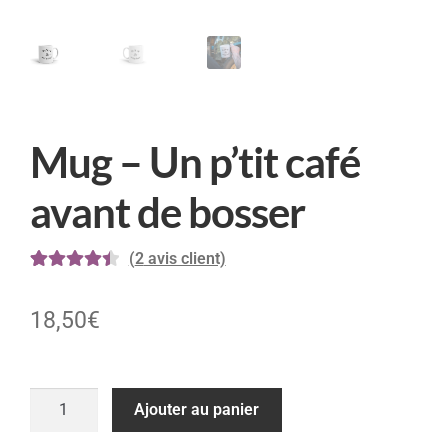
Mug – Un p’tit café
avant de bosser
(
2
avis client)
Noté
2
4.50
sur 5 basé
18,50
€
sur
notations
client
Ajouter au panier