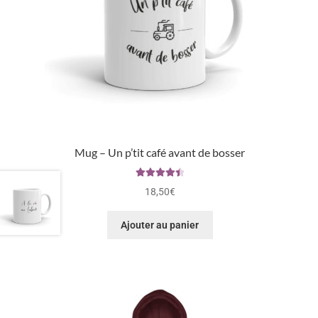
Mug – Un p’tit café avant de bosser
Note
4.50
18,50
€
sur 5
Ajouter au panier