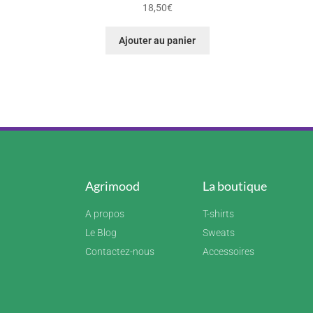
18,50
€
Ajouter au panier
Agrimood
La boutique
A propos
T-shirts
Le Blog
Sweats
Contactez-nous
Accessoires