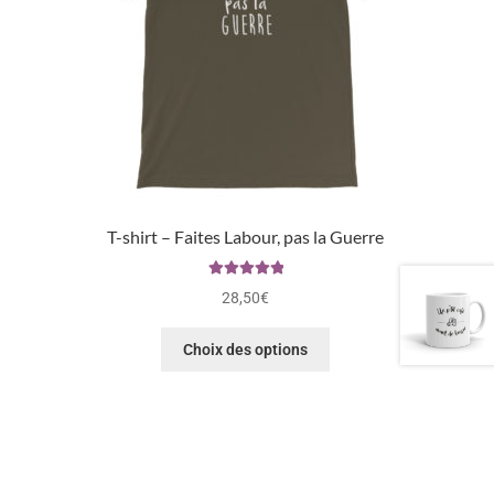
T-shirt – Faites Labour, pas la Guerre
Note
5.00
sur
28,50
€
5
Choix des options