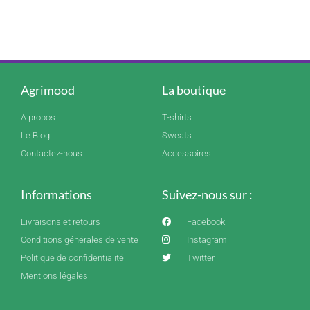
Agrimood
La boutique
A propos
T-shirts
Le Blog
Sweats
Contactez-nous
Accessoires
Informations
Suivez-nous sur :
Livraisons et retours
Facebook
Conditions générales de vente
Instagram
Politique de confidentialité
Twitter
Mentions légales